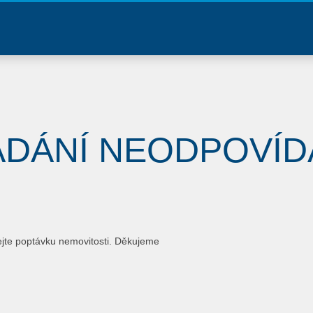
ADÁNÍ NEODPOVÍD
ejte poptávku nemovitosti. Děkujeme