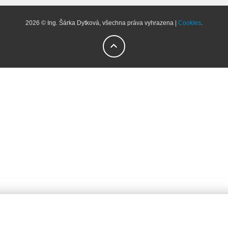
2026 © Ing. Šárka Dytková, všechna práva vyhrazena |
Cookies
.